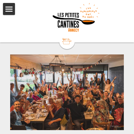
Accueil
Réservation
Événements à venir
Adhérer / Faire un don
Newsletter
Offre entreprises
Venir nous voir
Contact & réseaux sociaux