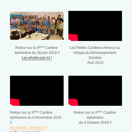
ème
Retour sur la 4
 Cantine 
Les Petites Cantines Annecy au 
éphémère du 28 juin 2019 !!
Village du Développement 
Les photos par ici !
Durable
Avril 2019
ème 
ème
Retour sur la 3
Cantine 
Retour sur la 2
 Cantine 
éphémère du 6 Novembre 2018 
éphémère
!!
du 4 Octobre 2018 !!
les photos,
c'est par ici
!