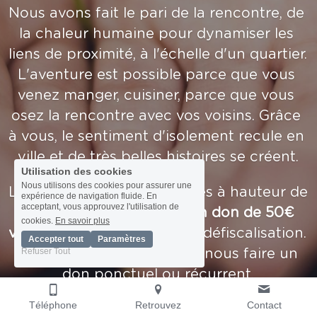
Nous avons fait le pari de la rencontre, de 
la chaleur humaine pour dynamiser les 
liens de proximité, à l'échelle d'un quartier. 
L'aventure est possible parce que vous 
venez manger, cuisiner, parce que vous 
osez la rencontre avec vos voisins. Grâce 
à vous, le sentiment d'isolement recule en 
ville et de très belles histoires se créent.
Utilisation des cookies
Nous utilisons des cookies pour assurer une
Les dons sont défiscalisables à hauteur de 
expérience de navigation fluide. En
acceptant, vous approuvez l'utilisation de
66%. Ainsi par exemple, 
un don de 50€ 
cookies.
En savoir plus
vous reviendra à 17€ 
après défiscalisation. 
Accepter tout
Paramètres
Refuser Tout
Vous avez la possibilité de nous faire un 
don ponctuel ou récurrent.
Téléphone
Retrouvez
Contact
En faisant un don sur notre page 